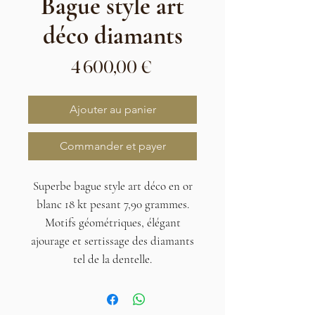
Bague style art
déco diamants
Prix
4 600,00 €
Ajouter au panier
Commander et payer
Superbe bague style art déco en or
blanc 18 kt pesant 7,90 grammes.
Motifs géométriques, élégant
ajourage et sertissage des diamants
tel de la dentelle.
Les diamants sont de qualité
blanches et totalisent 0,15 carat
environ au centre entouré d'environ