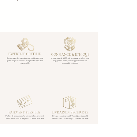
diamonds. Dimensions: 2.4 cm x 2
cm Finger size: 52.5 Sizing possible
in our jewelry workshop in Aix-en-
Provence. Secure payment and
shipping.
EXPERTISE CERTIFIÉ
CONFIANCE & ÉTHIQUE
Des pierres et des matériaux authentifiés par notre
Une garantie de 6 à 12 mois sur toutes nos pièces et un
gemmologue expert pour vous garantir une qualité
engagement ferme pour un approvisionnement
irréprochable.
responsable et durable.
PAIEMENT FLEXIBLE
LIVRAISON SÉCURISÉE
Profitez de la souplesse d’un paiement échelonné en 3
Livraison en toute sécurité. Votre bijou est assuré à
ou 4 fois sans frais cachés pour concrétiser votre rêve.
100% durant son transport pour une sérénité totale.