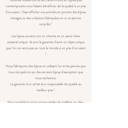
Nous les restaurons ou les transformons en bijoux plus
contemporains vous faisant bénéficier de la qualité à un prix
d'occasion. Osez afficher vos priorités en portant des bijoux
vintages ou des créations fabriquées en or et pierres
recyclés !
Les bijoux anciens ont un charme et un savoir-faire
artisanal unique. Ils sont la garantie d'avoir un objet unique
que l'on ne verra pas sur tout le monde à un prix d'occasion
!
Nous fabriquons des bijoux en utilisant l'or et les pierres que
nous récupérons sur des anciens bijoux d'exception que
nous rachetons.
La garantie d'un achat éco-responsable de qualité au
meilleur prix !
Nous possédons notre propre atelier de joaillerie sur Aix-
en-Provence ce qui vous garantit un circuit court, local qui
diminue les coûts et l'impact environnemental.