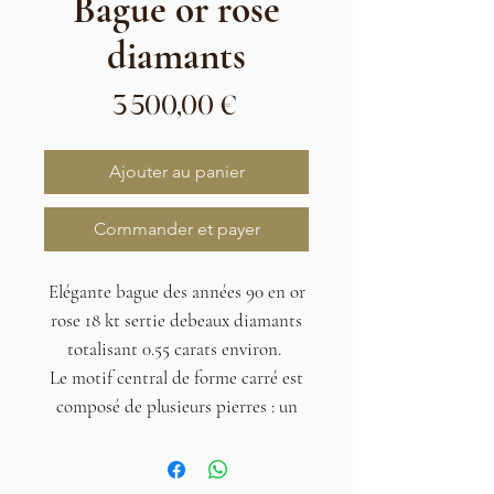
Bague or rose
diamants
Prix
3 500,00 €
Ajouter au panier
Commander et payer
Elégante bague des années 90 en or
rose 18 kt sertie debeaux diamants
totalisant 0.55 carats environ.
Le motif central de forme carré est
composé de plusieurs pierres : un
diamant taille princesse au centre
entouré de 4 diamants baguettes et
de 4 diamants ronds. Le corps de la