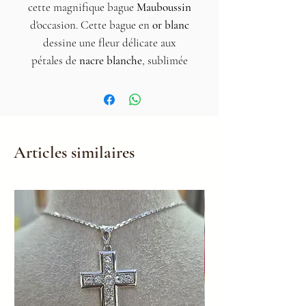
cette magnifique bague
Mauboussin
d'occasion. Cette bague en
or blanc
dessine une fleur délicate aux
pétales de
nacre blanche
, sublimée
en son centre par un étincelant
pavage de
diamants
. Un bijou de
créateur
iconique
et féminin, idéal
pour sceller un engagement ou pour
Articles similaires
offrir un cadeau précieux.
Marque
: Mauboussin
(Authentique)
Métal
: Or blanc (18 carats / 750
millièmes)
Gemmes
: Nacre blanche
naturelle et diamants véritables
environ 0,15 carat (pavage