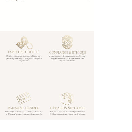
EXPERTISE CERTIFIÉ
CONFIANCE & ÉTHIQUE
Des pierres et des matériaux authentifiés par notre
Une garantie de 6 à 12 mois sur toutes nos pièces et un
gemmologue expert pour vous garantir une qualité
engagement ferme pour un approvisionnement
irréprochable.
responsable et durable.
PAIEMENT FLEXIBLE
LIVRAISON SÉCURISÉE
Profitez de la souplesse d’un paiement échelonné en 3
Livraison en toute sécurité. Votre bijou est assuré à
ou 4 fois sans frais cachés pour concrétiser votre rêve.
100% durant son transport pour une sérénité totale.