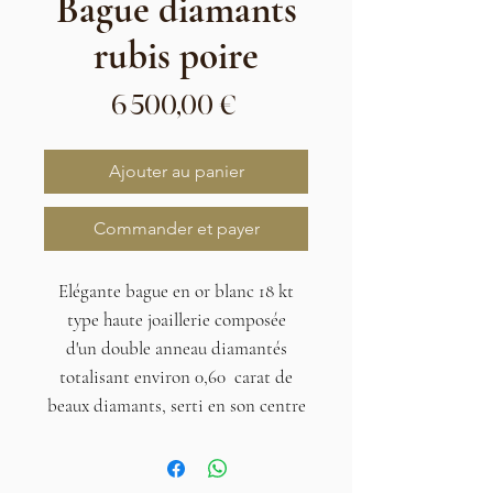
Bague diamants
rubis poire
Prix
6 500,00 €
Ajouter au panier
Commander et payer
Elégante bague en or blanc 18 kt
type haute joaillerie composée
d'un double anneau diamantés
totalisant environ 0,60 carat de
beaux diamants, serti en son centre
d'un rubis forme poire totalisant
2,20 carats environ.
Poids : 6,64 grammes