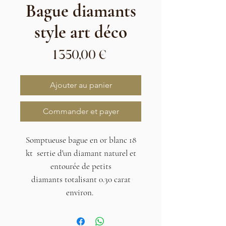
Bague diamants
style art déco
Prix
1 350,00 €
Ajouter au panier
Commander et payer
Somptueuse bague en or blanc 18
kt sertie d'un diamant naturel et
entourée de petits
diamants totalisant 0.30 carat
environ.
Tour de doigt
: 53