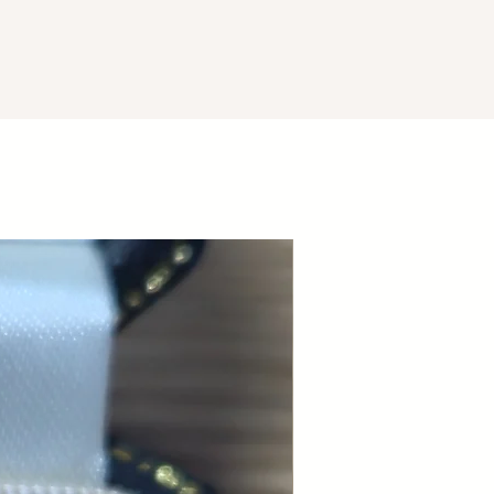
diamants naturels.
Style
: Classique chic / Chic
contemporain.
Dimension
: 2,5 cm hauteur x 1 cm
largeur.
Poids
: 5,38 grammes
Vendu sans la chaîne.
Let yourself be seduced by the timeless charm
of this beautiful pendant. Designed as a flower
Nouveauté
of light, it features a superb oval black natural
sapphire with a mysterious depth. The contrast
between the brightness of small natural
diamonds and the intensity of the black center
makes it a jewel that is both modern, chic and
easy to wear on any occasion.