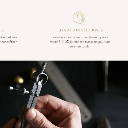
LE
LIVRAISON SÉCURISÉE
ent échelonné
Livraison en toute sécurité. Votre bijou est
r concrétiser
assuré à 100% durant son transport pour une
sérénité totale.