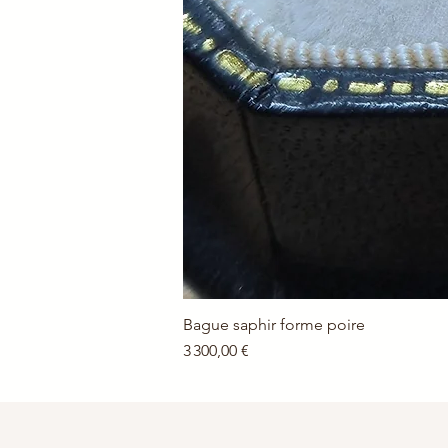
Bague saphir forme poire
Prix
3 300,00 €