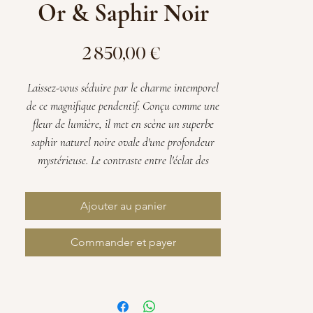
Or & Saphir Noir
Prix
2 850,00 €
Laissez-vous séduire par le charme intemporel
de ce magnifique pendentif. Conçu comme une
fleur de lumière, il met en scène un superbe
saphir naturel noire ovale d'une profondeur
mystérieuse. Le contraste entre l'éclat des
petits diamants naturels et l'intensité du
centre noir en fait un bijou à la fois moderne,
Ajouter au panier
chic et facile à porter en toute occasion.
Commander et payer
Fiche technique
Métal
: Or (18kts / 750 millièmes).
Pierre centrale
: Saphir noir naturel.
Entourage
: Pavage de