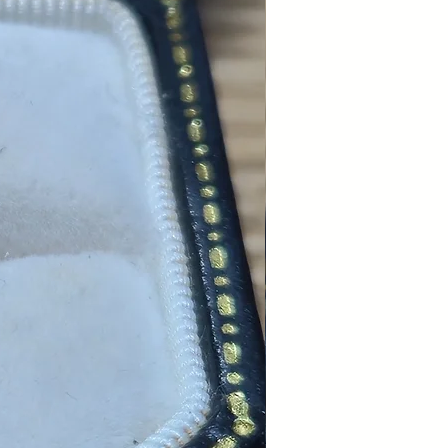
Metal:
Gold (18kts / 750 thousandths).
Central stone:
Natural black sapphire.
Entourage:
Paving of natural diamonds.
Style:
Classic chic / Contemporary chic.
Dimension:
2.5 cm height x 1 cm width.
Weight:
5.38 grams
Sold without the chain.