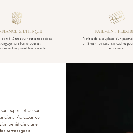
FIANCE & ÉTHIQUE
PAIEMENT FLEXIB
 de 6 à 12 mois sur toutes nos pièces
Profitez de la souplesse d’un paiem
n engagement ferme pour un
en 3 ou 4 fois sans frais cachés pou
ionnement responsable et durable.
votre rêve.
e son expert et de son
ux anciens. Au cœur de
sion bénéficie d'une
des sertissages au