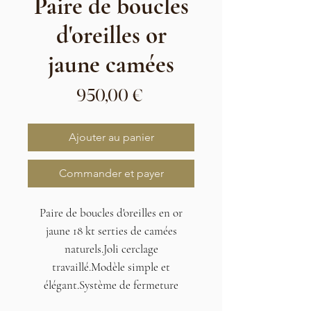
Paire de boucles
d'oreilles or
jaune camées
Prix
950,00 €
Ajouter au panier
Commander et payer
Paire de boucles d'oreilles en or
jaune 18 kt serties de camées
naturels.Joli cerclage
travaillé.Modèle simple et
élégant.Système de fermeture
facile.Poids : 5g20Dimensions : 1.4