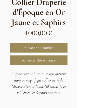
Collier Draperie
d'Époque en Or
Jaune et Saphirs
Prix
4 000,00 €
Ajouter au panier
Commander et payer
Raffinement et histoire se rencontrent
dans ce magnifique collier de style
"draperie" en or jaune (18 karats /750
millièmes) et Saphirs naturels.
Caractéristiques Techniques: