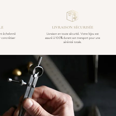
LE
LIVRAISON SÉCURISÉE
ent échelonné
Livraison en toute sécurité. Votre bijou est
r concrétiser
assuré à 100% durant son transport pour une
sérénité totale.