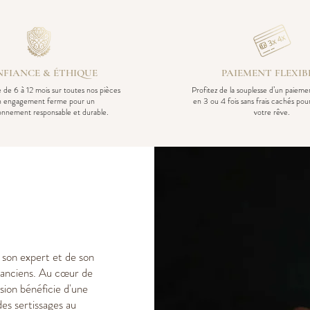
FIANCE & ÉTHIQUE
PAIEMENT FLEXIB
 de 6 à 12 mois sur toutes nos pièces
Profitez de la souplesse d’un paiem
n engagement ferme pour un
en 3 ou 4 fois sans frais cachés pou
ionnement responsable et durable.
votre rêve.
e son expert et de son
ux anciens. Au cœur de
sion bénéficie d'une
des sertissages au