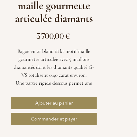
maille gourmette
articulée diamants
Prix
3 700,00 €
Bague en or blanc 18 kt motif maille
gourmette articulée avec 5 maillons
diamantés dont les diamants qualité G-
VS totalisent 0.40 carat environ.
Une partie rigide dessous permet une
mise à taille.
Joli modèle vintage chic et intemporel.
Ajouter au panier
Poids : 6 grammes
Tour de doigt : 56
Commander et payer
Mise à taille possible en notre atelier
d'Aix-en-Provence.