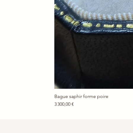
Bague saphir forme poire
Prix
3 300,00 €