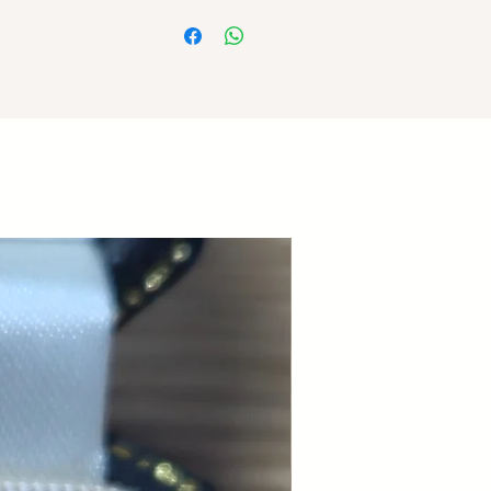
Paiement et envoi sécurisés.
Ring in 18kt white gold, with a gourmet
link motif, articulated with 5 diamond
links featuring G-VS quality diamonds
totaling approx. 0.40 carat.
A rigid section underneath allows for
sizing.
Pretty chic and timeless vintage model.
Weight: 6 grams
Finger size: 56
Nouveauté
Sizing possible in our Aix-en-Provence
workshop.
Secure payment and shipping.