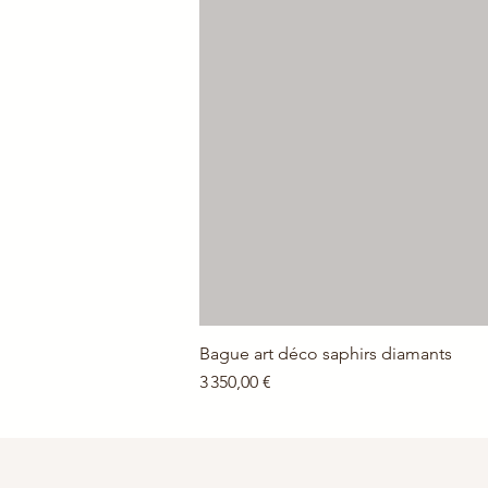
Bague art déco saphirs diamants
Prix
3 350,00 €