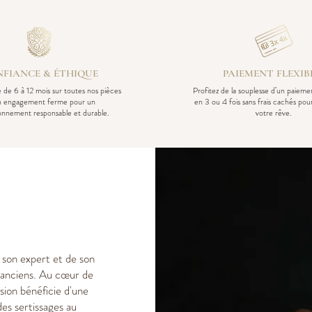
FIANCE & ÉTHIQUE
PAIEMENT FLEXIB
 de 6 à 12 mois sur toutes nos pièces
Profitez de la souplesse d’un paiem
n engagement ferme pour un
en 3 ou 4 fois sans frais cachés pou
ionnement responsable et durable.
votre rêve.
e son expert et de son
ux anciens. Au cœur de
sion bénéficie d'une
des sertissages au