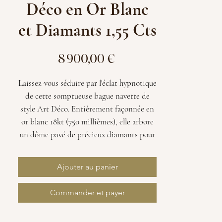
Déco en Or Blanc
et Diamants 1,55 Cts
Prix
8 900,00 €
Laissez-vous séduire par l'éclat hypnotique
de cette somptueuse bague navette de
style Art Déco. Entièrement façonnée en
or blanc 18kt (750 millièmes), elle arbore
un dôme pavé de précieux diamants pour
un total d’environ 1,55 carat. Une pièce de
caractère à la brillance
Ajouter au panier
exceptionnelle, parfaite pour une grande
occasion ou une bague de
Commander et payer
fiançailles unique.